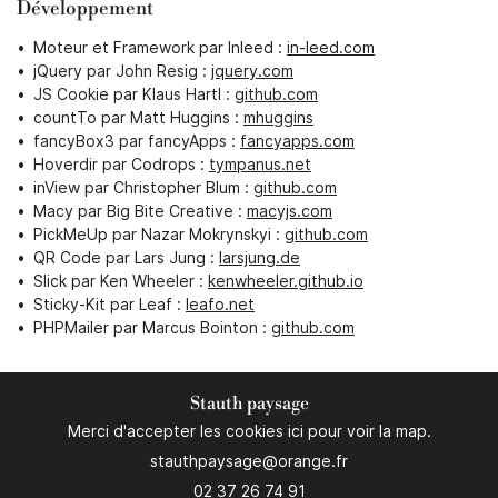
Développement
Moteur et Framework par Inleed :
in-leed.com
jQuery par John Resig :
jquery.com
JS Cookie par Klaus Hartl :
github.com
countTo par Matt Huggins :
mhuggins
fancyBox3 par fancyApps :
fancyapps.com
Hoverdir par Codrops :
tympanus.net
inView par Christopher Blum :
github.com
Macy par Big Bite Creative :
macyjs.com
PickMeUp par Nazar Mokrynskyi :
github.com
QR Code par Lars Jung :
larsjung.de
Slick par Ken Wheeler :
kenwheeler.github.io
Sticky-Kit par Leaf :
leafo.net
PHPMailer par Marcus Bointon :
github.com
Stauth paysage
Merci d'accepter les cookies
ici
pour voir la map.
02 37 26 74 91