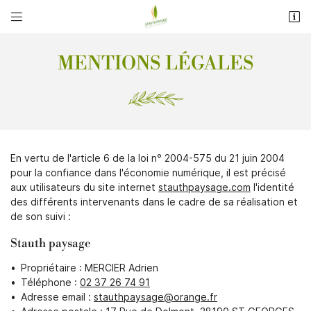


17 Rue de Dolmont
28190 ST GEORGES SUR EURE
MENTIONS LÉGALES
02 37 26 74 91
En vertu de l'article 6 de la loi n° 2004-575 du 21 juin 2004
pour la confiance dans l'économie numérique, il est précisé
aux utilisateurs du site internet
stauthpaysage.com
l'identité
des différents intervenants dans le cadre de sa réalisation et
Adresse email de réception

de son suivi :
Stauth paysage
Recopier le code ci-contre

Propriétaire : MERCIER Adrien
Rafraîchir le captcha
Téléphone :
02 37 26 74 91

Adresse email :