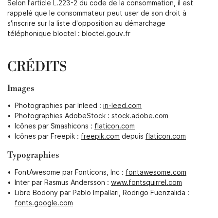
Selon l'article L.223-2 du code de la consommation, il est
rappelé que le consommateur peut user de son droit à
ACCUEIL
s'inscrire sur la liste d'opposition au démarchage
Une question
téléphonique bloctel : bloctel.gouv.fr
EMENT - CRÉATION
02 37 26 74 9
CRÉDITS
TURE - PORTAILS
Images
GAGE - ABATTAGE
Photographies par Inleed :
in-leed.com
Photographies AdobeStock :
stock.adobe.com
ETIEN DE JARDIN
Rejoignez-nou
Icônes par Smashicons :
flaticon.com
Icônes par Freepik :
freepik.com
depuis
flaticon.com
RÉALISATIONS
Typographies
AVIS
FontAwesome par Fonticons, Inc :
fontawesome.com
Restez infor
Inter par Rasmus Andersson :
www.fontsquirrel.com
ACTUALITÉS
Libre Bodony par Pablo Impallari, Rodrigo Fuenzalida :
Inscription Newsl
fonts.google.com
CONTACT