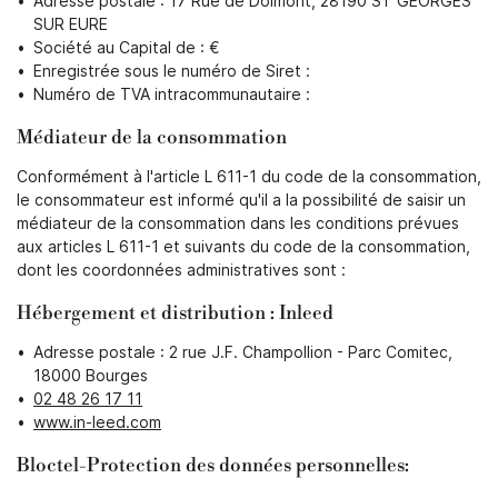
Adresse postale : 17 Rue de Dolmont, 28190 ST GEORGES
SUR EURE
Société au Capital de : €
Enregistrée sous le numéro de Siret :
Numéro de TVA intracommunautaire :
En cochant cette case, vous consentez à recevoir nos propositions
commerciales à l'adresse email indiqué ci-dessus. Vous pouvez vous
désinscrire à tout moment en utilisant
le formulaire de désinscription
.
Médiateur de la consommation
Conformément à l'article L 611-1 du code de la consommation,
Inscription
le consommateur est informé qu'il a la possibilité de saisir un
médiateur de la consommation dans les conditions prévues
aux articles L 611-1 et suivants du code de la consommation,
dont les coordonnées administratives sont :
Hébergement et distribution : Inleed
Adresse postale : 2 rue J.F. Champollion - Parc Comitec,
18000 Bourges
02 48 26 17 11
www.in-leed.com
Bloctel-Protection des données personnelles: