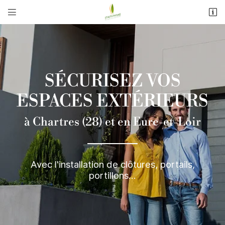


17 Rue de Dolmont
28190 ST GEORGES SUR EURE
02 37 26 74 91
SÉCURISEZ VOS
ESPACES EXTÉRIEURS
à Chartres (28) et en Eure-et-Loir
Adresse email de réception

Avec l'installation de clôtures, portails,
portillons...
Recopier le code ci-contre

Rafraîchir le captcha
