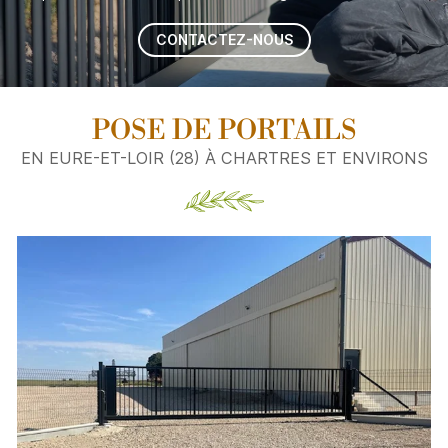
CONTACTEZ-NOUS
POSE DE PORTAILS
EN EURE-ET-LOIR (28) À CHARTRES ET ENVIRONS
ACCUEIL
Une question
EMENT - CRÉATION
02 37 26 74 9
TURE - PORTAILS
GAGE - ABATTAGE
ETIEN DE JARDIN
Rejoignez-nou
RÉALISATIONS