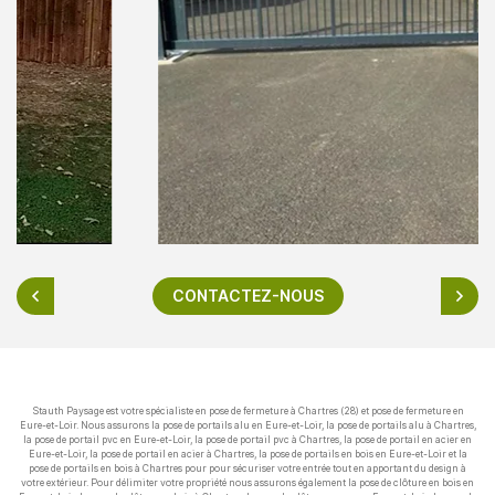
CONTACTEZ-NOUS
Stauth Paysage est votre spécialiste en pose de fermeture à Chartres (28) et pose de fermeture en
Eure-et-Loir. Nous assurons la pose de portails alu en Eure-et-Loir, la pose de portails alu à Chartres,
la pose de portail pvc en Eure-et-Loir, la pose de portail pvc à Chartres, la pose de portail en acier en
Eure-et-Loir, la pose de portail en acier à Chartres, la pose de portails en bois en Eure-et-Loir et la
pose de portails en bois à Chartres pour pour sécuriser votre entrée tout en apportant du design à
votre extérieur. Pour délimiter votre propriété nous assurons également la pose de clôture en bois en