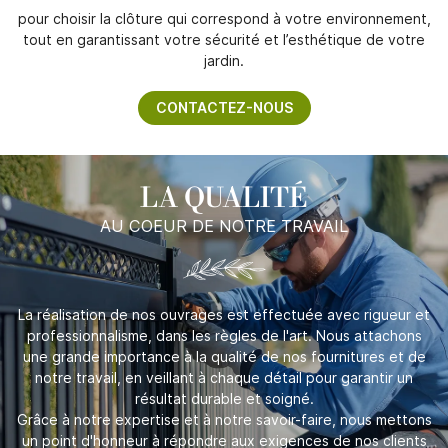
pour choisir la clôture qui correspond à votre environnement,
tout en garantissant votre sécurité et l’esthétique de votre
jardin.
CONTACTEZ-NOUS
LA QUALITÉ
AU COEUR DE NOTRE TRAVAIL
La réalisation de nos ouvrages est effectuée avec rigueur et
professionnalisme, dans les règles de l'art. Nous attachons
une grande importance à la qualité de nos fournitures et de
notre travail, en veillant à chaque détail pour garantir un
résultat durable et soigné.
Grâce à notre expertise et à notre savoir-faire, nous mettons
un point d'honneur à répondre aux exigences de nos clients