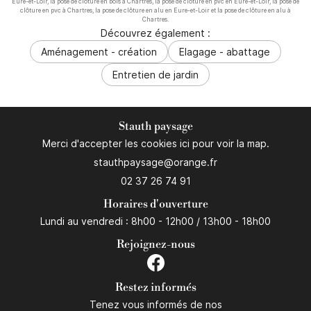
Eure-et-Loir, la pose de clôture en bois à Chartres, la pose de clôture en pvc en Eure-et-Loir, la pose de
clôture en pvc à Chartres, la pose de clôture en alu en Eure-et-Loir et la pose de clôture en alu à
Chartres.
Découvrez également :
Aménagement - création
Elagage - abattage
Entretien de jardin
Stauth paysage
Merci d'accepter les cookies
ici
pour voir la map.
02 37 26 74 91
Horaires d'ouverture
Lundi au vendredi : 8h00 - 12h00 / 13h00 - 18h00
Rejoignez-nous
Restez informés
Tenez vous informés de nos